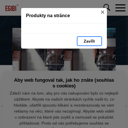
×
Produkty na stránce
Zavřít
Aby web fungoval tak, jak ho znáte (souhlas
s cookies)
Záleží nám na tom, aby pro vás nakupování bylo co nejlepší
zážitkem. Abyste na našich stránkách rychle našli to, co
hledáte, ušetřili spoustu klikání a nezobrazovaly se vám
reklamy na věci, které vás nezajímají. Abyste web viděli
v zobrazení na které jste zvyklí a nemuseli se pokaždé
přihlašovat. Proto od vás potřebujeme souhlas se