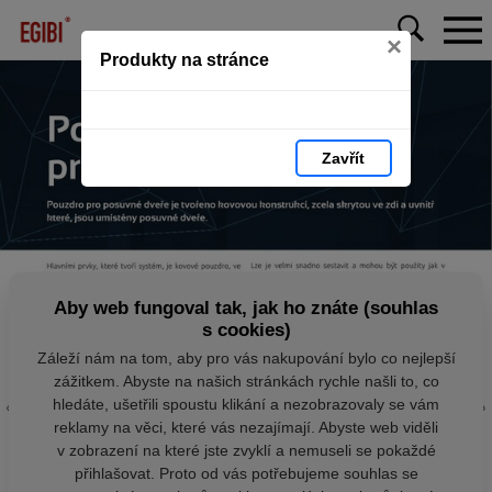
×
Produkty na stránce
Zavřít
Aby web fungoval tak, jak ho znáte (souhlas
s cookies)
Záleží nám na tom, aby pro vás nakupování bylo co nejlepší
zážitkem. Abyste na našich stránkách rychle našli to, co
hledáte, ušetřili spoustu klikání a nezobrazovaly se vám
reklamy na věci, které vás nezajímají. Abyste web viděli
v zobrazení na které jste zvyklí a nemuseli se pokaždé
přihlašovat. Proto od vás potřebujeme souhlas se