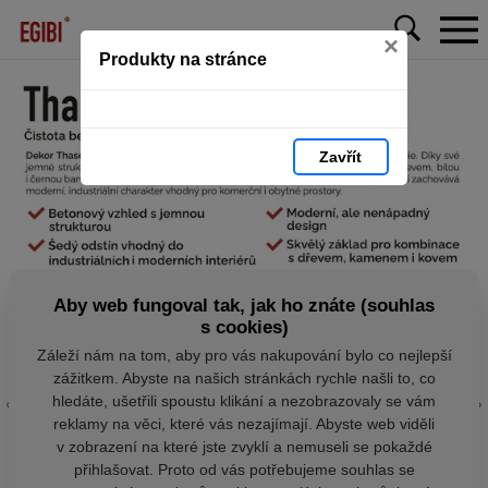
×
Produkty na stránce
Zavřít
Aby web fungoval tak, jak ho znáte (souhlas
s cookies)
Záleží nám na tom, aby pro vás nakupování bylo co nejlepší
zážitkem. Abyste na našich stránkách rychle našli to, co
hledáte, ušetřili spoustu klikání a nezobrazovaly se vám
reklamy na věci, které vás nezajímají. Abyste web viděli
v zobrazení na které jste zvyklí a nemuseli se pokaždé
přihlašovat. Proto od vás potřebujeme souhlas se