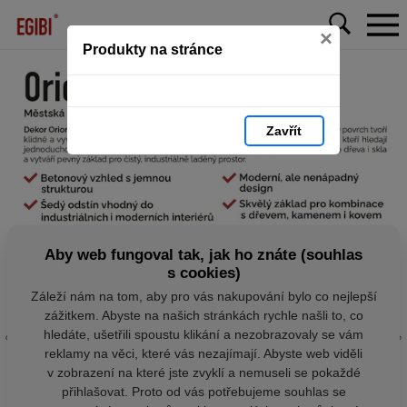
×
Produkty na stránce
Zavřít
Aby web fungoval tak, jak ho znáte (souhlas
s cookies)
Záleží nám na tom, aby pro vás nakupování bylo co nejlepší
zážitkem. Abyste na našich stránkách rychle našli to, co
hledáte, ušetřili spoustu klikání a nezobrazovaly se vám
reklamy na věci, které vás nezajímají. Abyste web viděli
v zobrazení na které jste zvyklí a nemuseli se pokaždé
přihlašovat. Proto od vás potřebujeme souhlas se