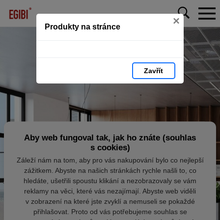
×
Produkty na stránce
Zavřít
Aby web fungoval tak, jak ho znáte (souhlas
s cookies)
Záleží nám na tom, aby pro vás nakupování bylo co nejlepší
zážitkem. Abyste na našich stránkách rychle našli to, co
hledáte, ušetřili spoustu klikání a nezobrazovaly se vám
reklamy na věci, které vás nezajímají. Abyste web viděli
v zobrazení na které jste zvyklí a nemuseli se pokaždé
přihlašovat. Proto od vás potřebujeme souhlas se