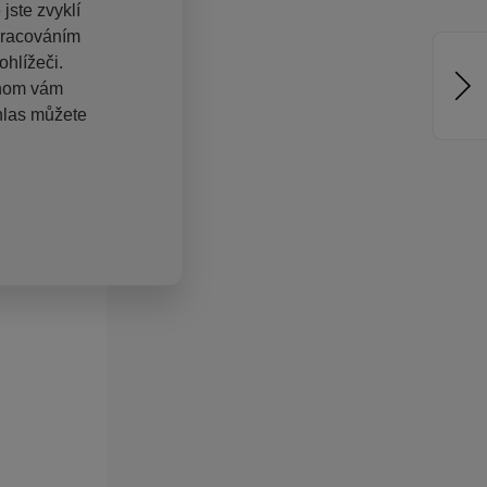
jste zvyklí
pracováním
hlížeči.
chom vám
hlas můžete