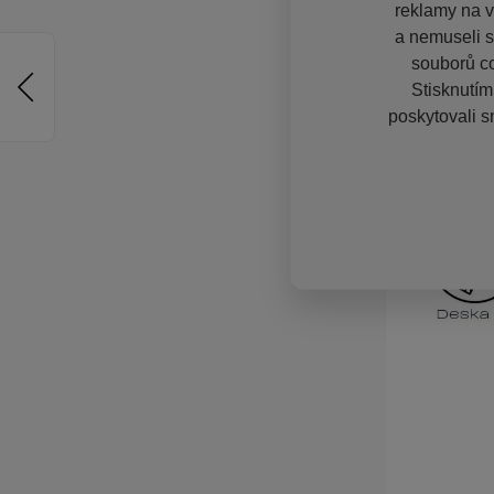
reklamy na vě
a nemuseli s
souborů co
Stisknutím
poskytovali s