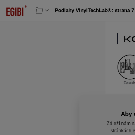
Podlahy VinylTechLab®: strana 7
Aby 
Záleží nám n
stránkách r