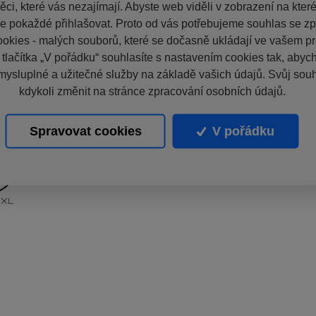
ci, které vás nezajímají. Abyste web viděli v zobrazení na které 
e pokaždé přihlašovat. Proto od vás potřebujeme souhlas se z
okies - malých souborů, které se dočasně ukládají ve vašem pro
 tlačítka „V pořádku“ souhlasíte s nastavením cookies tak, aby
mysluplné a užitečné služby na základě vašich údajů. Svůj sou
kdykoli změnit na stránce zpracování osobních údajů.
Spravovat cookies
V pořádku