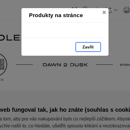
×
Produkty na stránce
Zavřít
web fungoval tak, jak ho znáte (souhlas s cook
a tom, aby pro vás nakupování bylo co nejlepší zážitkem. Abyst
ychle našli to, co hledáte, ušetřili spoustu klikání a nezobrazov