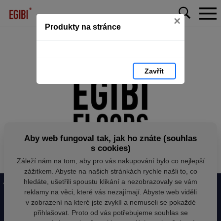
×
Produkty na stránce
Zavřít
Aby web fungoval tak, jak ho znáte (souhlas
s cookies)
Záleží nám na tom, aby pro vás nakupování bylo co nejlepší
zážitkem. Abyste na našich stránkách rychle našli to, co
hledáte, ušetřili spoustu klikání a nezobrazovaly se vám
reklamy na věci, které vás nezajímají. Abyste web viděli
v zobrazení na které jste zvyklí a nemuseli se pokaždé
přihlašovat. Proto od vás potřebujeme souhlas se