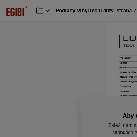
Podlahy VinylTechLab®: strana 2
Aby 
Záleží nám n
stránkách r