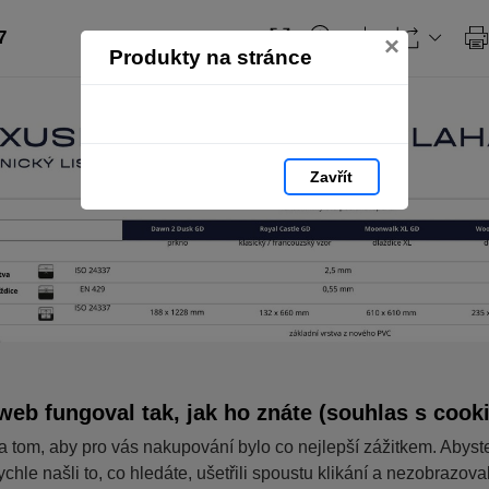
7
×
Produkty na stránce
Zavřít
web fungoval tak, jak ho znáte (souhlas s cook
a tom, aby pro vás nakupování bylo co nejlepší zážitkem. Abyst
ychle našli to, co hledáte, ušetřili spoustu klikání a nezobrazov