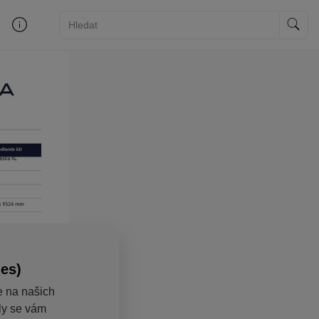
ies)
e na našich
aly se vám