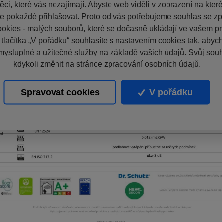
ci, které vás nezajímají. Abyste web viděli v zobrazení na které 
e pokaždé přihlašovat. Proto od vás potřebujeme souhlas se z
okies - malých souborů, které se dočasně ukládají ve vašem pro
 tlačítka „V pořádku“ souhlasíte s nastavením cookies tak, aby
mysluplné a užitečné služby na základě vašich údajů. Svůj sou
kdykoli změnit na stránce zpracování osobních údajů.
Spravovat cookies
V pořádku