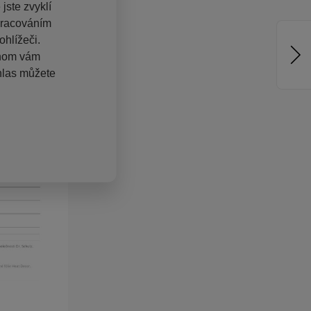
jste zvyklí
pracováním
hlížeči.
chom vám
hlas můžete