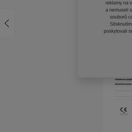
reklamy na vě
a nemuseli s
souborů co
Stisknutím
poskytovali s