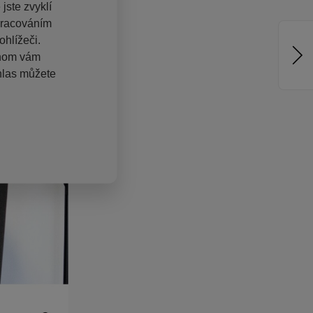
jste zvyklí
pracováním
hlížeči.
chom vám
hlas můžete