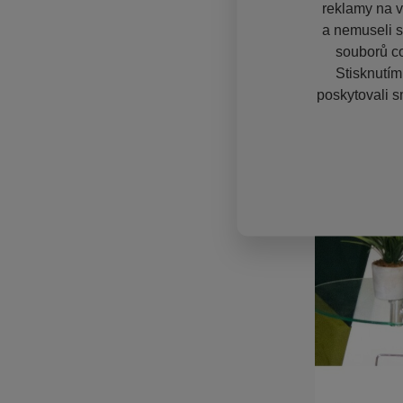
reklamy na vě
a nemuseli s
souborů co
Stisknutím
poskytovali s