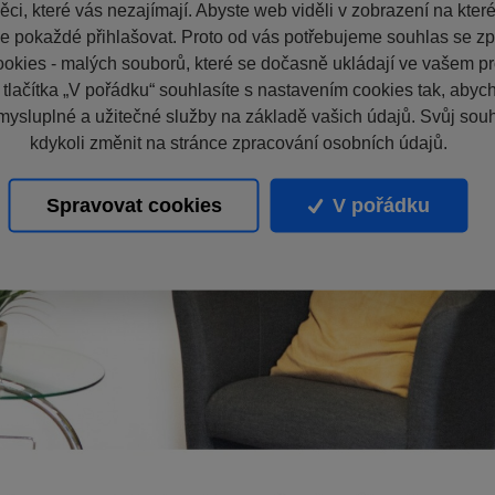
ci, které vás nezajímají. Abyste web viděli v zobrazení na které 
e pokaždé přihlašovat. Proto od vás potřebujeme souhlas se z
okies - malých souborů, které se dočasně ukládají ve vašem pro
 tlačítka „V pořádku“ souhlasíte s nastavením cookies tak, aby
mysluplné a užitečné služby na základě vašich údajů. Svůj sou
kdykoli změnit na stránce zpracování osobních údajů.
Spravovat cookies
V pořádku