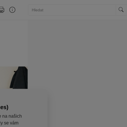
ies)
e na našich
aly se vám