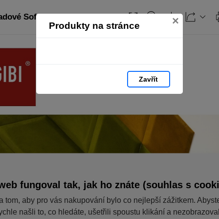
adové Soft panely
Obsah
×
Produkty na stránce
Zavřít
web fungoval tak, jak ho znáte (souhlas s cook
a tom, aby pro vás nakupování bylo co nejlepší zážitkem. Abyst
ychle našli to, co hledáte, ušetřili spoustu klikání a nezobrazov