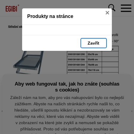
×
Produkty na stránce
Zavřít
Aby web fungoval tak, jak ho znáte (souhlas
s cookies)
Záleží nám na tom, aby pro vás nakupování bylo co nejlepší
zážitkem. Abyste na našich stránkách rychle našli to, co
hledáte, ušetřili spoustu klikání a nezobrazovaly se vám
reklamy na věci, které vás nezajímají. Abyste web viděli
v zobrazení na které jste zvyklí a nemuseli se pokaždé
přihlašovat. Proto od vás potřebujeme souhlas se