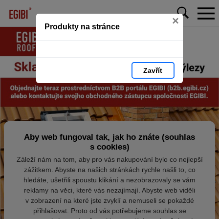
×
Produkty na stránce
Zavřít
Aby web fungoval tak, jak ho znáte (souhlas
s cookies)
Záleží nám na tom, aby pro vás nakupování bylo co nejlepší
zážitkem. Abyste na našich stránkách rychle našli to, co
hledáte, ušetřili spoustu klikání a nezobrazovaly se vám
reklamy na věci, které vás nezajímají. Abyste web viděli
v zobrazení na které jste zvyklí a nemuseli se pokaždé
přihlašovat. Proto od vás potřebujeme souhlas se