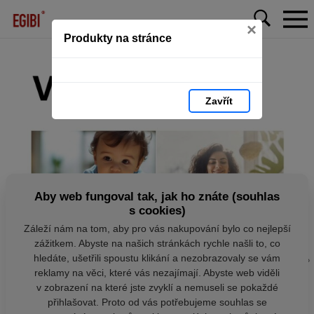
×
Produkty na stránce
Zavřít
Aby web fungoval tak, jak ho znáte (souhlas
s cookies)
Záleží nám na tom, aby pro vás nakupování bylo co nejlepší
zážitkem. Abyste na našich stránkách rychle našli to, co
hledáte, ušetřili spoustu klikání a nezobrazovaly se vám
reklamy na věci, které vás nezajímají. Abyste web viděli
v zobrazení na které jste zvyklí a nemuseli se pokaždé
přihlašovat. Proto od vás potřebujeme souhlas se