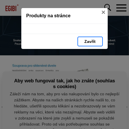
×
Produkty na stránce
Zavřít
Aby web fungoval tak, jak ho znáte (souhlas
s cookies)
Záleží nám na tom, aby pro vás nakupování bylo co nejlepší
zážitkem. Abyste na našich stránkách rychle našli to, co
hledáte, ušetřili spoustu klikání a nezobrazovaly se vám
reklamy na věci, které vás nezajímají. Abyste web viděli
v zobrazení na které jste zvyklí a nemuseli se pokaždé
přihlašovat. Proto od vás potřebujeme souhlas se