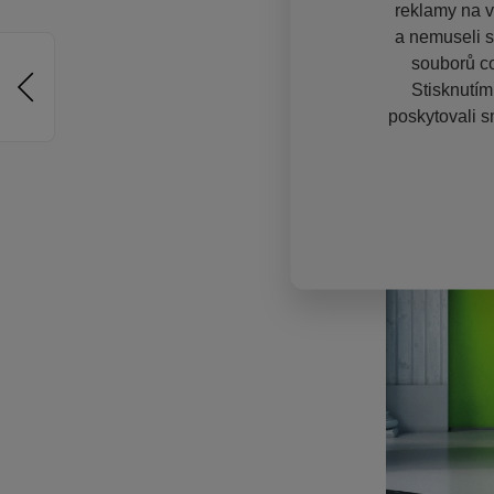
reklamy na vě
a nemuseli s
souborů co
Stisknutím
poskytovali s