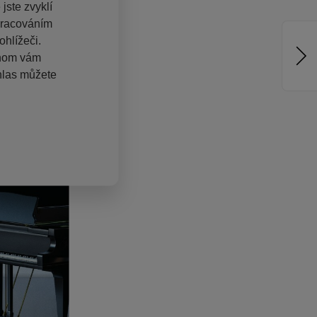
jste zvyklí
pracováním
hlížeči.
chom vám
hlas můžete