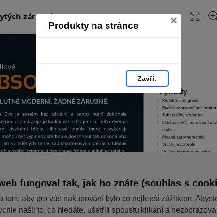
ytých zárubní 2022 (cz): strana 22
Obsah
×
Produkty na stránce
Zavřít
web fungoval tak, jak ho znáte (souhlas s cook
a tom, aby pro vás nakupování bylo co nejlepší zážitkem. Abyst
ychle našli to, co hledáte, ušetřili spoustu klikání a nezobrazov