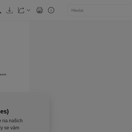
ies)
e na našich
aly se vám