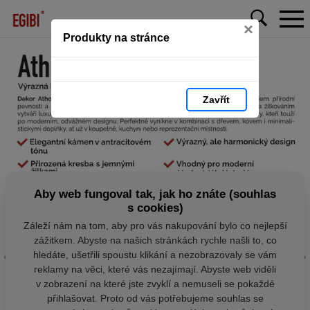
×
Produkty na stránce
Zavřít
Aby web fungoval tak, jak ho znáte (souhlas
s cookies)
Záleží nám na tom, aby pro vás nakupování bylo co nejlepší
zážitkem. Abyste na našich stránkách rychle našli to, co
hledáte, ušetřili spoustu klikání a nezobrazovaly se vám
reklamy na věci, které vás nezajímají. Abyste web viděli
v zobrazení na které jste zvyklí a nemuseli se pokaždé
přihlašovat. Proto od vás potřebujeme souhlas se