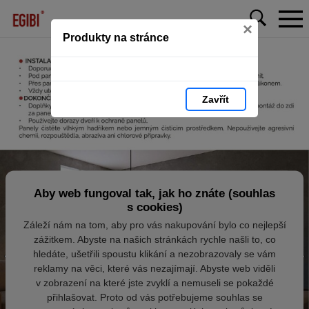
×
Produkty na stránce
Zavřít
Aby web fungoval tak, jak ho znáte (souhlas
s cookies)
Záleží nám na tom, aby pro vás nakupování bylo co nejlepší
zážitkem. Abyste na našich stránkách rychle našli to, co
hledáte, ušetřili spoustu klikání a nezobrazovaly se vám
reklamy na věci, které vás nezajímají. Abyste web viděli
v zobrazení na které jste zvyklí a nemuseli se pokaždé
přihlašovat. Proto od vás potřebujeme souhlas se