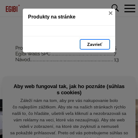
×
Produkty na stránke
Zavrieť
Aby web fungoval tak, jak ho poznáte (súhlas
s cookies)
Záleží nám na tom, aby pre vás nakupovanie bolo
čo najlepším zážitkom. Aby ste na našich stránkach rýchlo
našli to, čo hľadáte, ušetrili veľa kliknutí a nezobrazovali sa
vám reklamy na veci, ktoré vás nezaujímajú. Aby ste web
videli v zobrazení, na ktoré ste zvyknutí a nemuseli
sa pokaždé prihlasovať. Preto od vás potrebujeme súhlas so