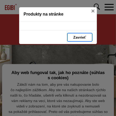
×
Produkty na stránke
Zavrieť
Aby web fungoval tak, jak ho poznáte (súhlas
s cookies)
Záleží nám na tom, aby pre vás nakupovanie bolo
čo najlepším zážitkom. Aby ste na našich stránkach rýchlo
našli to, čo hľadáte, ušetrili veľa kliknutí a nezobrazovali sa
vám reklamy na veci, ktoré vás nezaujímajú. Aby ste web
videli v zobrazení, na ktoré ste zvyknutí a nemuseli
sa pokaždé prihlasovať. Preto od vás potrebujeme súhlas so