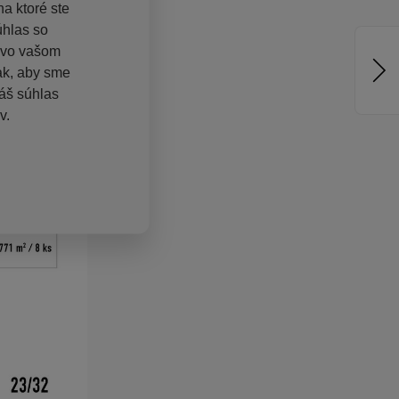
a ktoré ste
úhlas so
ú vo vašom
tak, aby sme
áš súhlas
v.