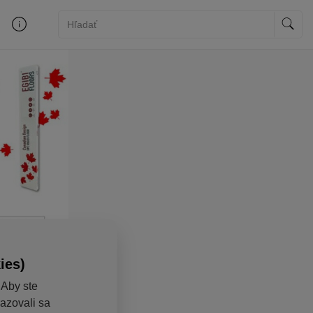
ies)
 Aby ste
razovali sa