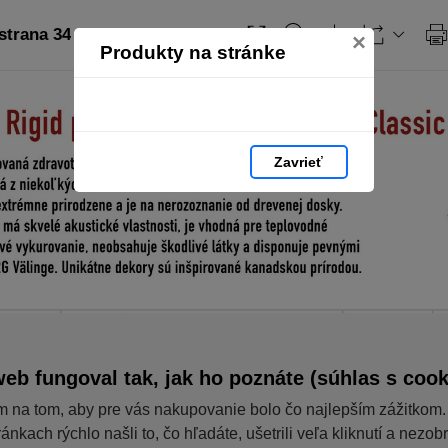
strana 34
×
Produkty na stránke
Zavrieť
eb fungoval tak, jak ho poznáte (súhlas s cook
m na tom, aby pre vás nakupovanie bolo čo najlepším zážitkom.
ánkach rýchlo našli to, čo hľadáte, ušetrili veľa kliknutí a nezob