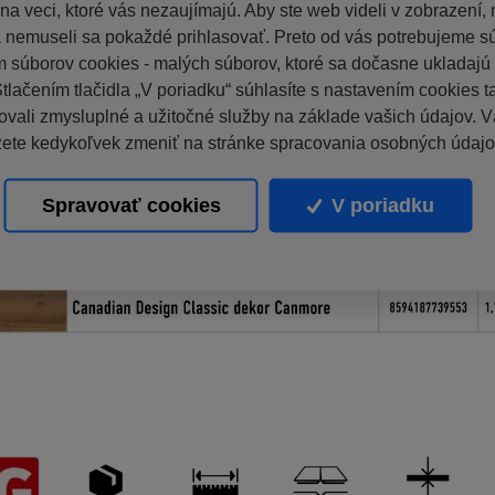
a veci, ktoré vás nezaujímajú. Aby ste web videli v zobrazení, n
a nemuseli sa pokaždé prihlasovať. Preto od vás potrebujeme s
 súborov cookies - malých súborov, ktoré sa dočasne ukladaj
Stlačením tlačidla „V poriadku“ súhlasíte s nastavením cookies 
vali zmysluplné a užitočné služby na základe vašich údajov. V
ete kedykoľvek zmeniť na stránke spracovania osobných údajo
Spravovať cookies
V poriadku