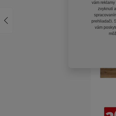
vám reklamy n
zvyknutí 
spracovaním
prehliadači. 
vám poskyto
môž