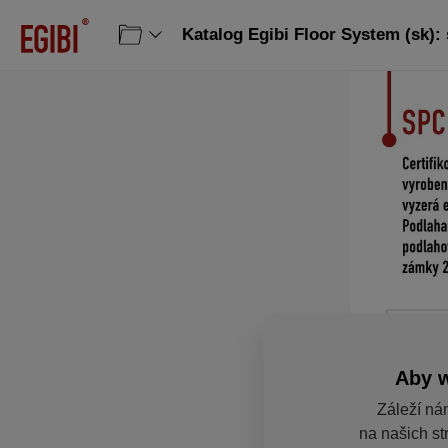
Katalog Egibi Floor System (sk): 
Aby w
Záleží ná
na našich str