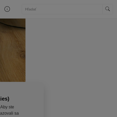
ies)
 Aby ste
razovali sa