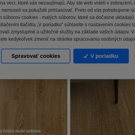
a veci, ktoré vás nezaujímajú. Aby ste web videli v zobrazení, n
a nemuseli sa pokaždé prihlasovať. Preto od vás potrebujeme s
 súborov cookies - malých súborov, ktoré sa dočasne ukladaj
Stlačením tlačidla „V poriadku“ súhlasíte s nastavením cookies 
vali zmysluplné a užitočné služby na základe vašich údajov. V
ete kedykoľvek zmeniť na stránke spracovania osobných údajo
Spravovať cookies
V poriadku