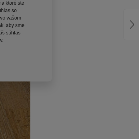
a ktoré ste
úhlas so
ú vo vašom
tak, aby sme
áš súhlas
v.