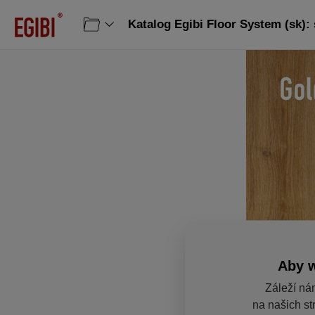
Katalog Egibi Floor System (sk): 
Aby w
Záleží ná
na našich str