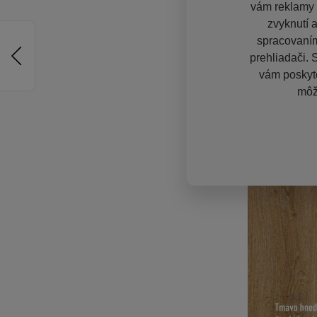
vám reklamy n
zvyknutí 
spracovaním
prehliadači. 
vám poskyto
môž