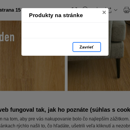
strana 15
×
Produkty na stránke
Zavrieť
eb fungoval tak, jak ho poznáte (súhlas s cook
m na tom, aby pre vás nakupovanie bolo čo najlepším zážitkom.
ánkach rýchlo našli to, čo hľadáte, ušetrili veľa kliknutí a nezob