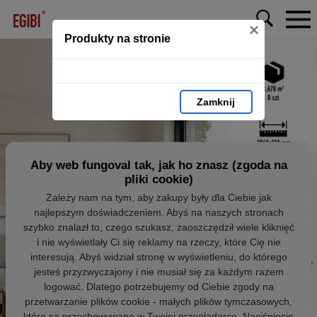
×
Produkty na stronie
Zamknij
Aby web fungoval tak, jak ho znasz (zgoda na
pliki cookie)
Zależy nam na tym, aby zakupy były dla Ciebie jak
najlepszym doświadczeniem. Abyś na naszych stronach
szybko znalazł to, czego szukasz, zaoszczędził wiele kliknięć
i nie wyświetlały Ci się reklamy na rzeczy, które Cię nie
interesują. Abyś widział stronę w wyświetleniu, do którego
jesteś przyzwyczajony i nie musiał się za każdym razem
logować. Dlatego potrzebujemy od Ciebie zgody na
przetwarzanie plików cookie - małych plików tymczasowych,
które są przechowywane w Twojej przeglądarce. Naciśnięcie