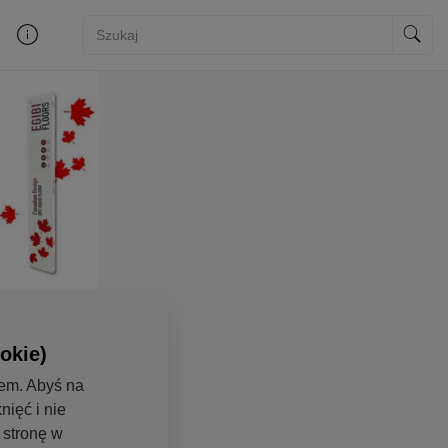
okie)
iem. Abyś na
nięć i nie
ł stronę w