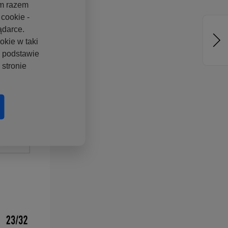
ym razem
cookie -
ądarce.
okie w taki
a podstawie
stronie