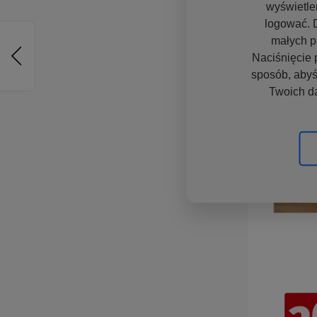
wyświetle
logować. D
małych p
Naciśnięcie 
sposób, abyś
Twoich d