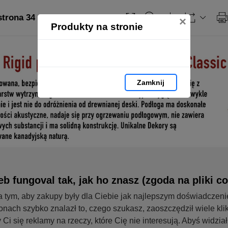
strona 34
×
Produkty na stronie
Zamknij
b fungoval tak, jak ho znasz (zgoda na pliki co
 tym, aby zakupy były dla Ciebie jak najlepszym doświadczen
onach szybko znalazł to, czego szukasz, zaoszczędził wiele klik
 Ci się reklamy na rzeczy, które Cię nie interesują. Abyś widzia