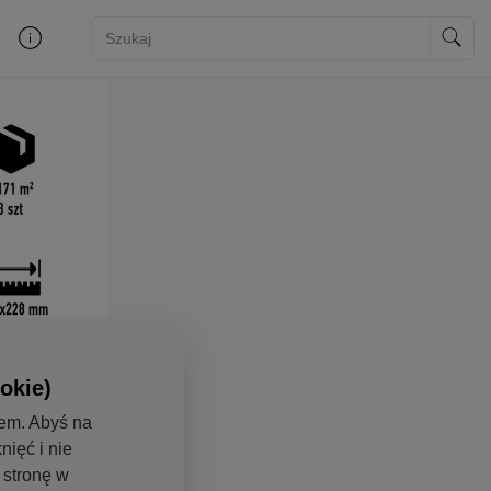
okie)
iem. Abyś na
nięć i nie
ł stronę w