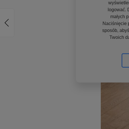
wyświetle
logować. D
małych p
Naciśnięcie 
sposób, abyś
Twoich d