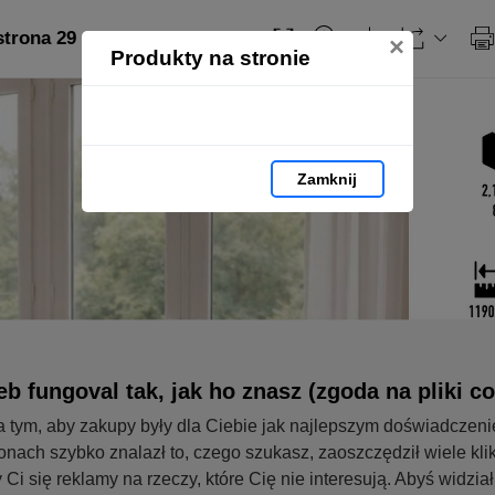
strona 29
×
Produkty na stronie
Zamknij
b fungoval tak, jak ho znasz (zgoda na pliki co
 tym, aby zakupy były dla Ciebie jak najlepszym doświadczen
onach szybko znalazł to, czego szukasz, zaoszczędził wiele klik
 Ci się reklamy na rzeczy, które Cię nie interesują. Abyś widzia