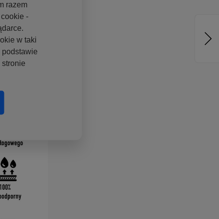
ym razem
cookie -
ądarce.
okie w taki
a podstawie
stronie