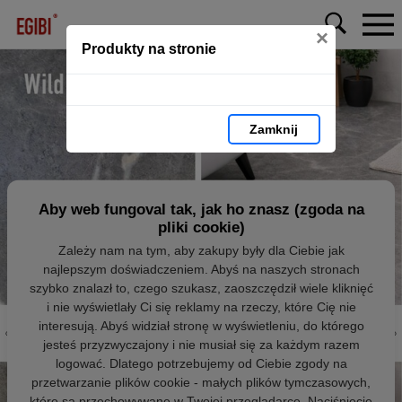
×
Produkty na stronie
Zamknij
Aby web fungoval tak, jak ho znasz (zgoda na
pliki cookie)
Zależy nam na tym, aby zakupy były dla Ciebie jak
najlepszym doświadczeniem. Abyś na naszych stronach
szybko znalazł to, czego szukasz, zaoszczędził wiele kliknięć
i nie wyświetlały Ci się reklamy na rzeczy, które Cię nie
interesują. Abyś widział stronę w wyświetleniu, do którego
jesteś przyzwyczajony i nie musiał się za każdym razem
logować. Dlatego potrzebujemy od Ciebie zgody na
przetwarzanie plików cookie - małych plików tymczasowych,
które są przechowywane w Twojej przeglądarce. Naciśnięcie