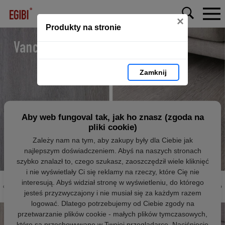
×
Produkty na stronie
Zamknij
Aby web fungoval tak, jak ho znasz (zgoda na
pliki cookie)
Zależy nam na tym, aby zakupy były dla Ciebie jak
najlepszym doświadczeniem. Abyś na naszych stronach
szybko znalazł to, czego szukasz, zaoszczędził wiele kliknięć
i nie wyświetlały Ci się reklamy na rzeczy, które Cię nie
interesują. Abyś widział stronę w wyświetleniu, do którego
jesteś przyzwyczajony i nie musiał się za każdym razem
logować. Dlatego potrzebujemy od Ciebie zgody na
przetwarzanie plików cookie - małych plików tymczasowych,
które są przechowywane w Twojej przeglądarce. Naciśnięcie