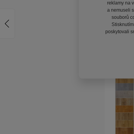
reklamy na vě
a nemuseli s
souborů co
Stisknutím
poskytovali s