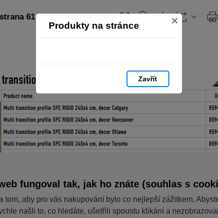
strana 61
×
Produkty na stránce
Zavřít
web fungoval tak, jak ho znáte (souhlas s cook
a tom, aby pro vás nakupování bylo co nejlepší zážitkem. Abyst
ychle našli to, co hledáte, ušetřili spoustu klikání a nezobrazov