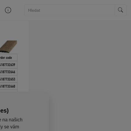
ies)
e na našich
aly se vám