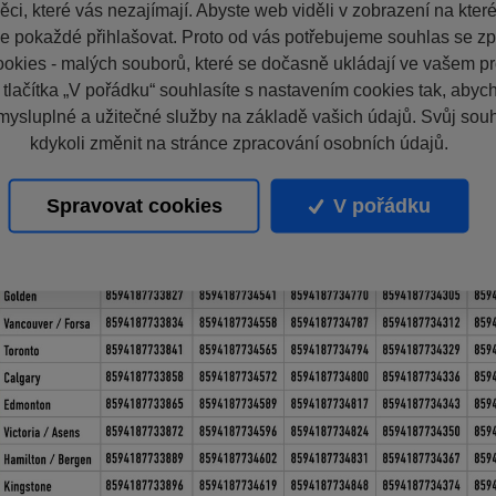
ci, které vás nezajímají. Abyste web viděli v zobrazení na které 
e pokaždé přihlašovat. Proto od vás potřebujeme souhlas se z
okies - malých souborů, které se dočasně ukládají ve vašem pro
 tlačítka „V pořádku“ souhlasíte s nastavením cookies tak, aby
mysluplné a užitečné služby na základě vašich údajů. Svůj sou
kdykoli změnit na stránce zpracování osobních údajů.
Spravovat cookies
V pořádku