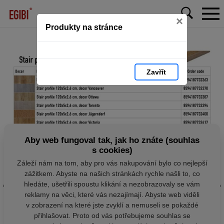
×
Produkty na stránce
Zavřít
Aby web fungoval tak, jak ho znáte (souhlas
s cookies)
Záleží nám na tom, aby pro vás nakupování bylo co nejlepší
zážitkem. Abyste na našich stránkách rychle našli to, co
hledáte, ušetřili spoustu klikání a nezobrazovaly se vám
reklamy na věci, které vás nezajímají. Abyste web viděli
v zobrazení na které jste zvyklí a nemuseli se pokaždé
přihlašovat. Proto od vás potřebujeme souhlas se