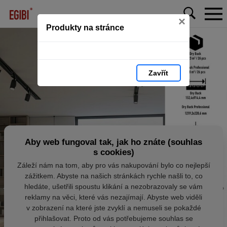
×
Produkty na stránce
Zavřít
Aby web fungoval tak, jak ho znáte (souhlas
s cookies)
Záleží nám na tom, aby pro vás nakupování bylo co nejlepší
zážitkem. Abyste na našich stránkách rychle našli to, co
hledáte, ušetřili spoustu klikání a nezobrazovaly se vám
reklamy na věci, které vás nezajímají. Abyste web viděli
v zobrazení na které jste zvyklí a nemuseli se pokaždé
přihlašovat. Proto od vás potřebujeme souhlas se