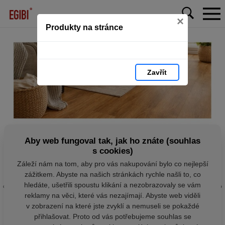
×
Produkty na stránce
Zavřít
Aby web fungoval tak, jak ho znáte (souhlas
s cookies)
Záleží nám na tom, aby pro vás nakupování bylo co nejlepší
zážitkem. Abyste na našich stránkách rychle našli to, co
hledáte, ušetřili spoustu klikání a nezobrazovaly se vám
reklamy na věci, které vás nezajímají. Abyste web viděli
v zobrazení na které jste zvyklí a nemuseli se pokaždé
přihlašovat. Proto od vás potřebujeme souhlas se