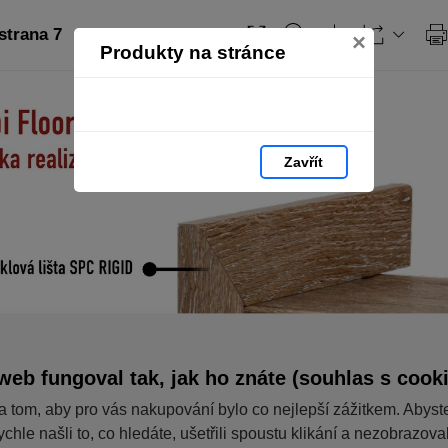
strana 7
×
Produkty na stránce
Zavřít
web fungoval tak, jak ho znáte (souhlas s cook
a tom, aby pro vás nakupování bylo co nejlepší zážitkem. Abyst
ychle našli to, co hledáte, ušetřili spoustu klikání a nezobrazov