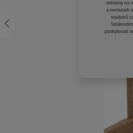
reklamy na vě
a nemuseli s
souborů co
Stisknutím
poskytovali s