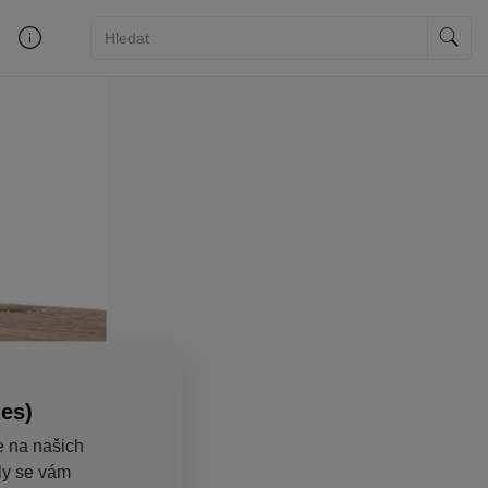
ies)
e na našich
aly se vám