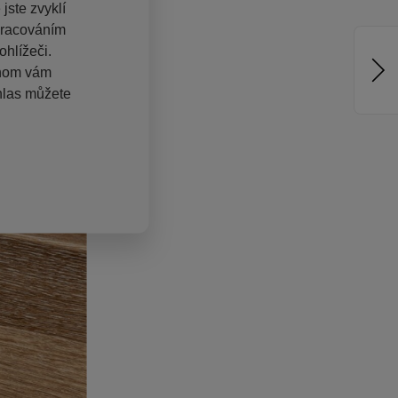
jste zvyklí
pracováním
hlížeči.
chom vám
hlas můžete