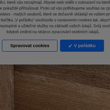
ci, které vás nezajímají. Abyste web viděli v zobrazení na které 
e pokaždé přihlašovat. Proto od vás potřebujeme souhlas se z
okies - malých souborů, které se dočasně ukládají ve vašem pro
 tlačítka „V pořádku“ souhlasíte s nastavením cookies tak, aby
mysluplné a užitečné služby na základě vašich údajů. Svůj sou
kdykoli změnit na stránce zpracování osobních údajů.
Spravovat cookies
V pořádku