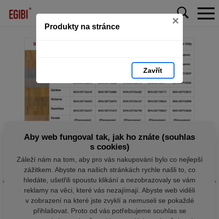
×
Produkty na stránce
Zavřít
Aby web fungoval tak, jak ho znáte (souhlas
s cookies)
Záleží nám na tom, aby pro vás nakupování bylo co nejlepší
zážitkem. Abyste na našich stránkách rychle našli to, co
hledáte, ušetřili spoustu klikání a nezobrazovaly se vám
reklamy na věci, které vás nezajímají. Abyste web viděli
v zobrazení na které jste zvyklí a nemuseli se pokaždé
přihlašovat. Proto od vás potřebujeme souhlas se