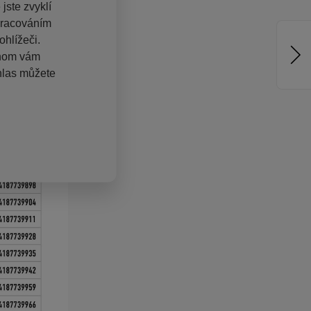
jste zvyklí
pracováním
hlížeči.
chom vám
hlas můžete