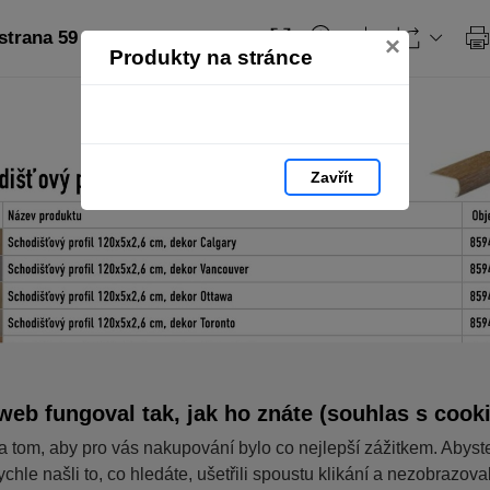
strana 59
×
Produkty na stránce
Zavřít
web fungoval tak, jak ho znáte (souhlas s cook
a tom, aby pro vás nakupování bylo co nejlepší zážitkem. Abyst
ychle našli to, co hledáte, ušetřili spoustu klikání a nezobrazov