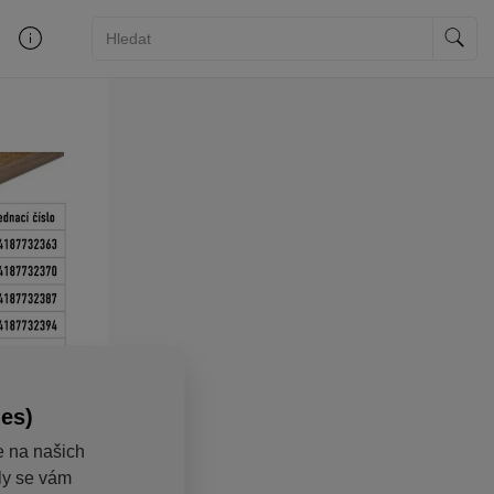
ies)
e na našich
aly se vám