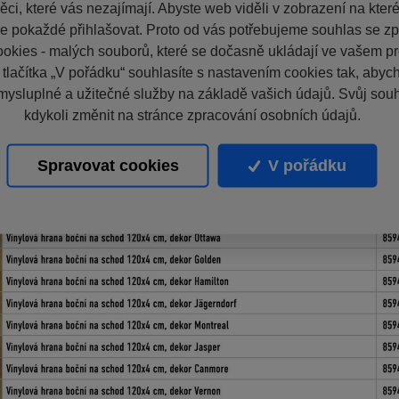
ci, které vás nezajímají. Abyste web viděli v zobrazení na které 
e pokaždé přihlašovat. Proto od vás potřebujeme souhlas se z
okies - malých souborů, které se dočasně ukládají ve vašem pro
 tlačítka „V pořádku“ souhlasíte s nastavením cookies tak, aby
mysluplné a užitečné služby na základě vašich údajů. Svůj sou
kdykoli změnit na stránce zpracování osobních údajů.
Spravovat cookies
V pořádku