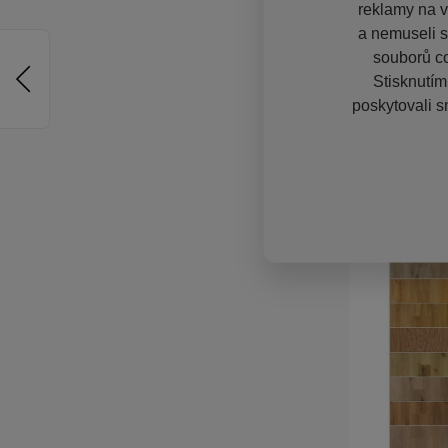
reklamy na vě
a nemuseli s
souborů co
Stisknutím
poskytovali s