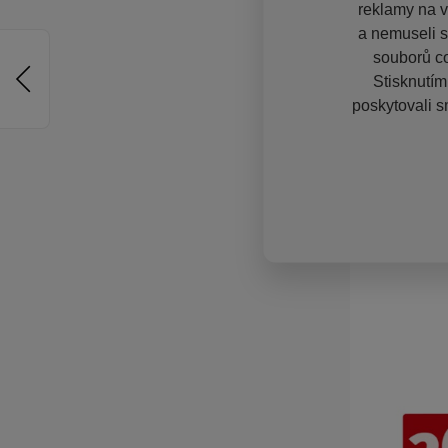
reklamy na vě
a nemuseli s
souborů co
Stisknutím
poskytovali s