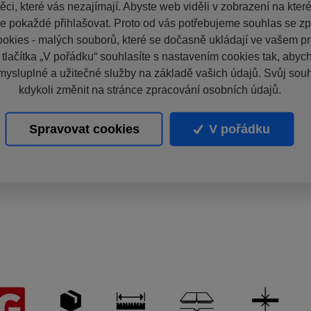
ci, které vás nezajímají. Abyste web viděli v zobrazení na které 
e pokaždé přihlašovat. Proto od vás potřebujeme souhlas se z
okies - malých souborů, které se dočasně ukládají ve vašem pro
 tlačítka „V pořádku“ souhlasíte s nastavením cookies tak, aby
mysluplné a užitečné služby na základě vašich údajů. Svůj sou
kdykoli změnit na stránce zpracování osobních údajů.
Spravovat cookies
V pořádku