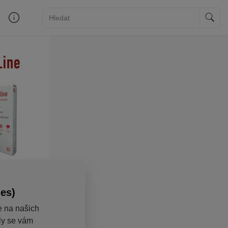
ies)
e na našich
aly se vám