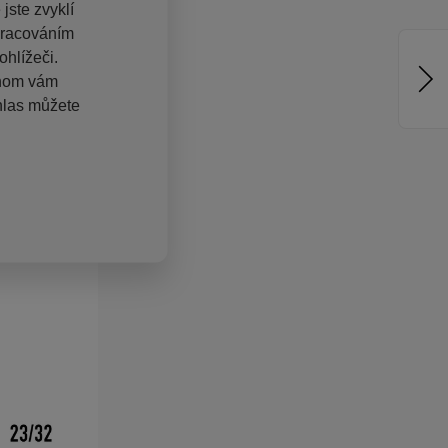
jste zvyklí
pracováním
hlížeči.
chom vám
hlas můžete