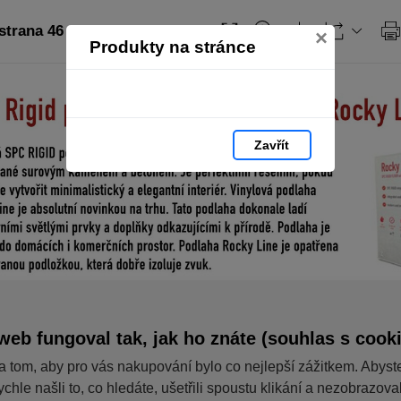
strana 46
×
Produkty na stránce
Zavřít
web fungoval tak, jak ho znáte (souhlas s cook
a tom, aby pro vás nakupování bylo co nejlepší zážitkem. Abyst
ychle našli to, co hledáte, ušetřili spoustu klikání a nezobrazov