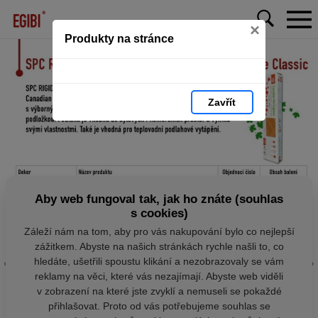
×
Produkty na stránce
Zavřít
Aby web fungoval tak, jak ho znáte (souhlas
s cookies)
Záleží nám na tom, aby pro vás nakupování bylo co nejlepší
zážitkem. Abyste na našich stránkách rychle našli to, co
hledáte, ušetřili spoustu klikání a nezobrazovaly se vám
reklamy na věci, které vás nezajímají. Abyste web viděli
v zobrazení na které jste zvyklí a nemuseli se pokaždé
přihlašovat. Proto od vás potřebujeme souhlas se