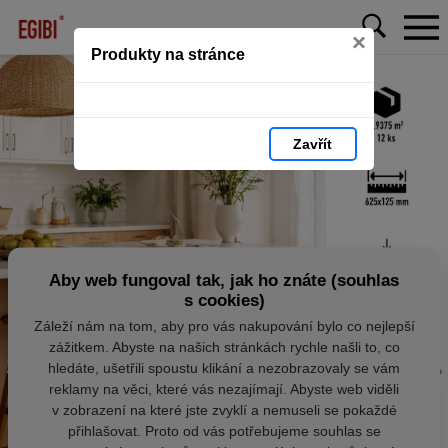
×
Produkty na stránce
Zavřít
Aby web fungoval tak, jak ho znáte (souhlas
s cookies)
Záleží nám na tom, aby pro vás nakupování bylo co nejlepší
zážitkem. Abyste na našich stránkách rychle našli to, co
hledáte, ušetřili spoustu klikání a nezobrazovaly se vám
reklamy na věci, které vás nezajímají. Abyste web viděli
v zobrazení na které jste zvyklí a nemuseli se pokaždé
přihlašovat. Proto od vás potřebujeme souhlas se