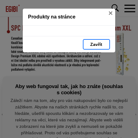
×
Produkty na stránce
Zavřít
Aby web fungoval tak, jak ho znáte (souhlas
s cookies)
Záleží nám na tom, aby pro vás nakupování bylo co nejlepší
zážitkem. Abyste na našich stránkách rychle našli to, co
hledáte, ušetřili spoustu klikání a nezobrazovaly se vám
reklamy na věci, které vás nezajímají. Abyste web viděli
v zobrazení na které jste zvyklí a nemuseli se pokaždé
přihlašovat. Proto od vás potřebujeme souhlas se