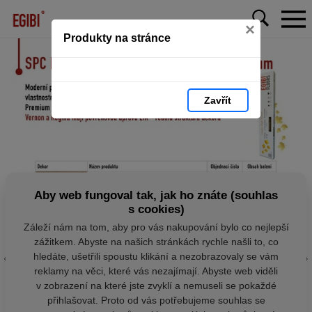
×
Produkty na stránce
Zavřít
Aby web fungoval tak, jak ho znáte (souhlas
s cookies)
Záleží nám na tom, aby pro vás nakupování bylo co nejlepší
zážitkem. Abyste na našich stránkách rychle našli to, co
hledáte, ušetřili spoustu klikání a nezobrazovaly se vám
reklamy na věci, které vás nezajímají. Abyste web viděli
v zobrazení na které jste zvyklí a nemuseli se pokaždé
přihlašovat. Proto od vás potřebujeme souhlas se