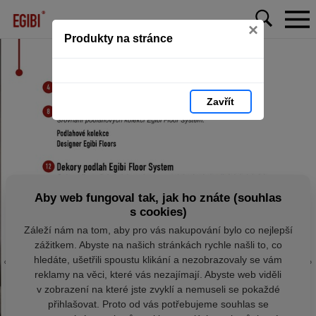
×
Produkty na stránce
Zavřít
Aby web fungoval tak, jak ho znáte (souhlas
s cookies)
Záleží nám na tom, aby pro vás nakupování bylo co nejlepší
zážitkem. Abyste na našich stránkách rychle našli to, co
hledáte, ušetřili spoustu klikání a nezobrazovaly se vám
reklamy na věci, které vás nezajímají. Abyste web viděli
v zobrazení na které jste zvyklí a nemuseli se pokaždé
přihlašovat. Proto od vás potřebujeme souhlas se