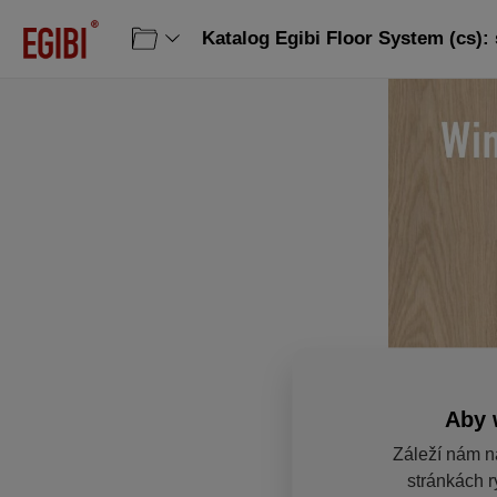
Katalog Egibi Floor System (cs): 
Aby 
Záleží nám n
stránkách r