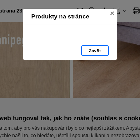
strana 23
×
Produkty na stránce
Zavřít
web fungoval tak, jak ho znáte (souhlas s cook
a tom, aby pro vás nakupování bylo co nejlepší zážitkem. Abyst
ychle našli to, co hledáte, ušetřili spoustu klikání a nezobrazov