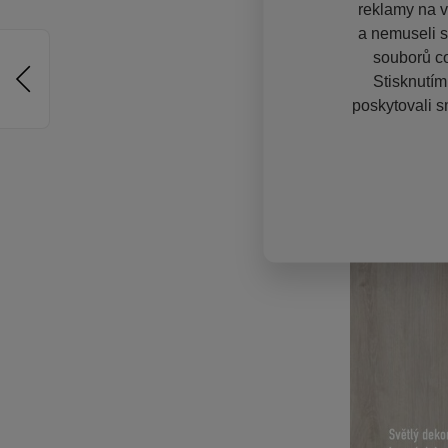
reklamy na vě
a nemuseli s
souborů co
Stisknutím
poskytovali s