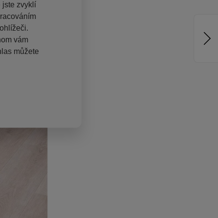
jste zvyklí
pracováním
hlížeči.
chom vám
hlas můžete