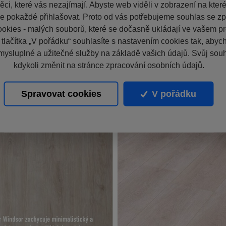
ci, které vás nezajímají. Abyste web viděli v zobrazení na které 
e pokaždé přihlašovat. Proto od vás potřebujeme souhlas se z
okies - malých souborů, které se dočasně ukládají ve vašem pro
 tlačítka „V pořádku“ souhlasíte s nastavením cookies tak, aby
mysluplné a užitečné služby na základě vašich údajů. Svůj sou
kdykoli změnit na stránce zpracování osobních údajů.
Spravovat cookies
V pořádku