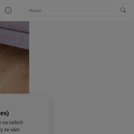
ies)
e na našich
aly se vám