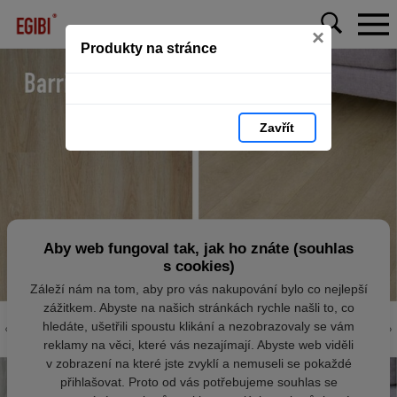
×
Produkty na stránce
Zavřít
Aby web fungoval tak, jak ho znáte (souhlas
s cookies)
Záleží nám na tom, aby pro vás nakupování bylo co nejlepší
zážitkem. Abyste na našich stránkách rychle našli to, co
hledáte, ušetřili spoustu klikání a nezobrazovaly se vám
reklamy na věci, které vás nezajímají. Abyste web viděli
v zobrazení na které jste zvyklí a nemuseli se pokaždé
přihlašovat. Proto od vás potřebujeme souhlas se