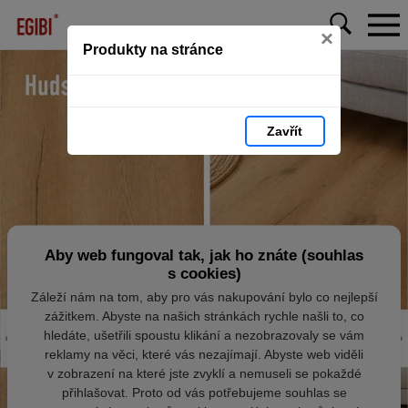
×
Produkty na stránce
Zavřít
Aby web fungoval tak, jak ho znáte (souhlas
s cookies)
Záleží nám na tom, aby pro vás nakupování bylo co nejlepší
zážitkem. Abyste na našich stránkách rychle našli to, co
hledáte, ušetřili spoustu klikání a nezobrazovaly se vám
reklamy na věci, které vás nezajímají. Abyste web viděli
v zobrazení na které jste zvyklí a nemuseli se pokaždé
přihlašovat. Proto od vás potřebujeme souhlas se