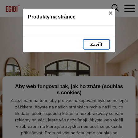
×
Produkty na stránce
Zavřít
Aby web fungoval tak, jak ho znáte (souhlas
s cookies)
Záleží nám na tom, aby pro vás nakupování bylo co nejlepší
zážitkem. Abyste na našich stránkách rychle našli to, co
hledáte, ušetřili spoustu klikání a nezobrazovaly se vám
reklamy na věci, které vás nezajímají. Abyste web viděli
v zobrazení na které jste zvyklí a nemuseli se pokaždé
přihlašovat. Proto od vás potřebujeme souhlas se