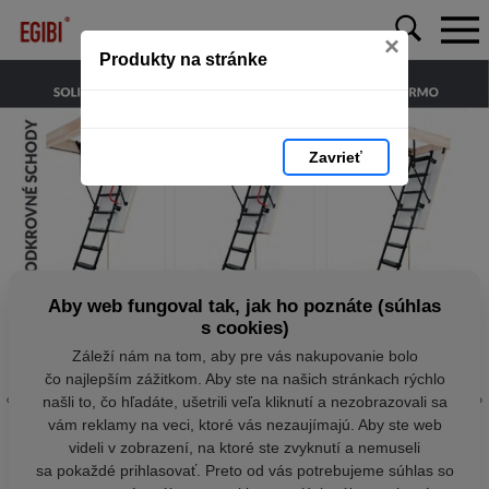
×
Produkty na stránke
Zavrieť
Aby web fungoval tak, jak ho poznáte (súhlas
s cookies)
Záleží nám na tom, aby pre vás nakupovanie bolo
čo najlepším zážitkom. Aby ste na našich stránkach rýchlo
našli to, čo hľadáte, ušetrili veľa kliknutí a nezobrazovali sa
vám reklamy na veci, ktoré vás nezaujímajú. Aby ste web
videli v zobrazení, na ktoré ste zvyknutí a nemuseli
sa pokaždé prihlasovať. Preto od vás potrebujeme súhlas so