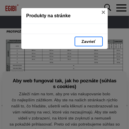
×
Produkty na stránke
Zavrieť
Aby web fungoval tak, jak ho poznáte (súhlas
s cookies)
Záleží nám na tom, aby pre vás nakupovanie bolo
čo najlepším zážitkom. Aby ste na našich stránkach rýchlo
našli to, čo hľadáte, ušetrili veľa kliknutí a nezobrazovali sa
vám reklamy na veci, ktoré vás nezaujímajú. Aby ste web
videli v zobrazení, na ktoré ste zvyknutí a nemuseli
sa pokaždé prihlasovať. Preto od vás potrebujeme súhlas so