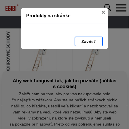
×
Produkty na stránke
Zavrieť
Aby web fungoval tak, jak ho poznáte (súhlas
s cookies)
Záleží nám na tom, aby pre vás nakupovanie bolo
čo najlepším zážitkom. Aby ste na našich stránkach rýchlo
našli to, čo hľadáte, ušetrili veľa kliknutí a nezobrazovali sa
vám reklamy na veci, ktoré vás nezaujímajú. Aby ste web
videli v zobrazení, na ktoré ste zvyknutí a nemuseli
sa pokaždé prihlasovať. Preto od vás potrebujeme súhlas so