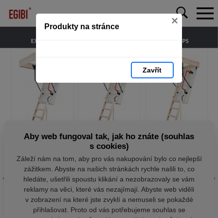
×
Produkty na stránce
Zavřít
Aby web fungoval tak, jak ho znáte (souhlas
s cookies)
Záleží nám na tom, aby pro vás nakupování bylo co nejlepší
zážitkem. Abyste na našich stránkách rychle našli to, co
hledáte, ušetřili spoustu klikání a nezobrazovaly se vám
reklamy na věci, které vás nezajímají. Abyste web viděli
v zobrazení na které jste zvyklí a nemuseli se pokaždé
přihlašovat. Proto od vás potřebujeme souhlas se