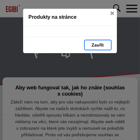
×
Produkty na stránce
Zavřít
Aby web fungoval tak, jak ho znáte (souhlas
s cookies)
Záleží nám na tom, aby pro vás nakupování bylo co nejlepší
zážitkem. Abyste na našich stránkách rychle našli to, co
hledáte, ušetřili spoustu klikání a nezobrazovaly se vám
reklamy na věci, které vás nezajímají. Abyste web viděli
v zobrazení na které jste zvyklí a nemuseli se pokaždé
přihlašovat. Proto od vás potřebujeme souhlas se