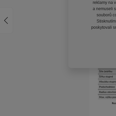
reklamy na vě
a nemuseli s
souborů co
Stisknutím
poskytovali s