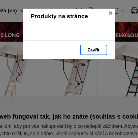
5 (cs): strana 13
×
Produkty na stránce
Zavřít
web fungoval tak, jak ho znáte (souhlas s cook
a tom, aby pro vás nakupování bylo co nejlepší zážitkem. Abyst
ychle našli to, co hledáte, ušetřili spoustu klikání a nezobrazov