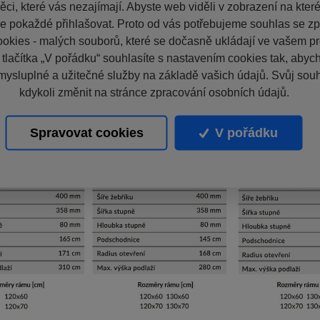
ci, které vás nezajímají. Abyste web viděli v zobrazení na které 
e pokaždé přihlašovat. Proto od vás potřebujeme souhlas se z
okies - malých souborů, které se dočasně ukládají ve vašem pro
 tlačítka „V pořádku“ souhlasíte s nastavením cookies tak, aby
mysluplné a užitečné služby na základě vašich údajů. Svůj sou
kdykoli změnit na stránce zpracování osobních údajů.
Spravovat cookies
V pořádku