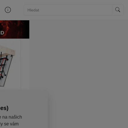
ies)
e na našich
aly se vám