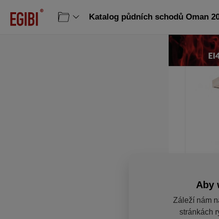
Katalog půdních schodů Oman 202
Aby 
Záleží nám n
stránkách r