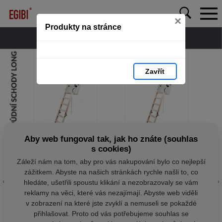
×
Produkty na stránce
Zavřít
Aby web fungoval tak, jak ho znáte (souhlas
s cookies)
Záleží nám na tom, aby pro vás nakupování bylo co nejlepší
zážitkem. Abyste na našich stránkách rychle našli to, co
hledáte, ušetřili spoustu klikání a nezobrazovaly se vám
reklamy na věci, které vás nezajímají. Abyste web viděli
v zobrazení na které jste zvyklí a nemuseli se pokaždé
přihlašovat. Proto od vás potřebujeme souhlas se