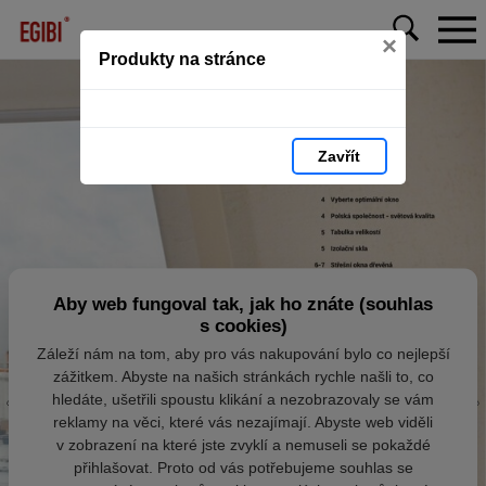
×
Produkty na stránce
Zavřít
Aby web fungoval tak, jak ho znáte (souhlas
s cookies)
Záleží nám na tom, aby pro vás nakupování bylo co nejlepší
zážitkem. Abyste na našich stránkách rychle našli to, co
hledáte, ušetřili spoustu klikání a nezobrazovaly se vám
reklamy na věci, které vás nezajímají. Abyste web viděli
v zobrazení na které jste zvyklí a nemuseli se pokaždé
přihlašovat. Proto od vás potřebujeme souhlas se